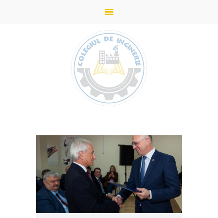
ACASĂ
STUDII
DESPRE COLEGIU
ADMITERE
PARTENERI
NOUTĂȚI
GALERIE
CONTACTE