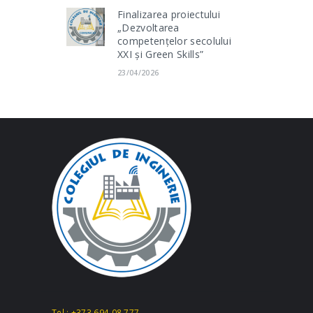
Finalizarea proiectului
„Dezvoltarea
competențelor secolului
XXI și Green Skills”
23/04/2026
Tel.: +373 694 08 777