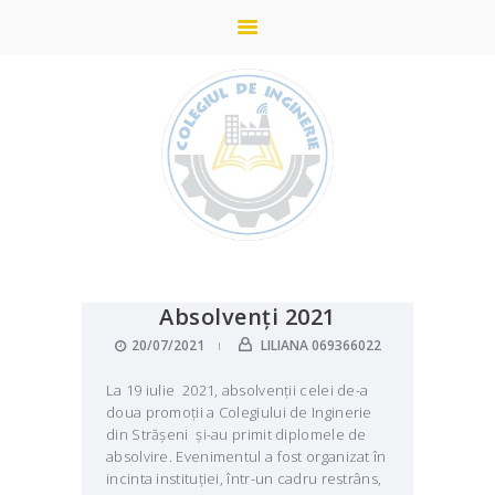
ACASĂ
STUDII
DESPRE COLEGIU
ADMITERE
Absolvenți 2021
PARTENERI
20/07/2021
LILIANA 069366022
NOUTĂȚI
La 19 iulie 2021, absolvenții celei de-a
GALERIE
doua promoții a Colegiului de Inginerie
din Strășeni și-au primit diplomele de
CONTACTE
absolvire. Evenimentul a fost organizat în
incinta instituției, într-un cadru restrâns,