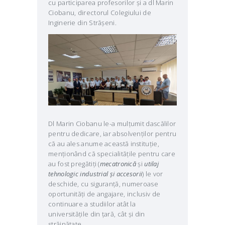
cu participarea profesorilor și a dl Marin
Ciobanu, directorul Colegiului de
Inginerie din Strășeni.
Dl Marin Ciobanu le-a mulțumit dascălilor
pentru dedicare, iar absolvenților pentru
că au ales anume această instituție,
menționând că specialitățile pentru care
au fost pregătiți (
mecatronică
și
utilaj
tehnologic industrial și accesorii
) le vor
deschide, cu siguranță, numeroase
oportunități de angajare, inclusiv de
continuare a studiilor atât la
universitățile din țară, cât și din
străinătate.