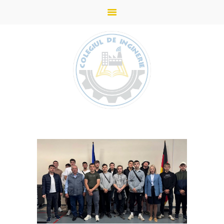
ACASĂ
STUDII
DESPRE COLEGIU
ADMITERE
PARTENERI
NOUTĂȚI
GALERIE
CONTACTE