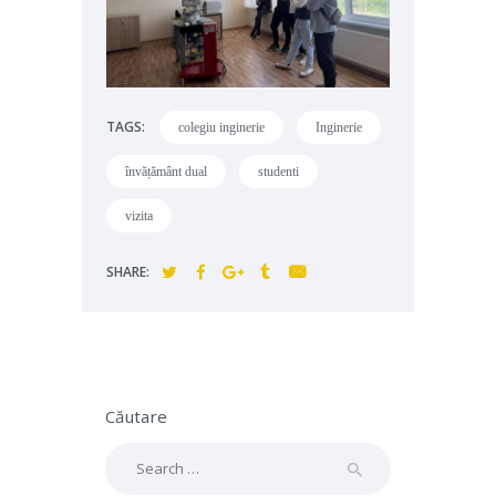
TAGS:
colegiu inginerie
Inginerie
învățământ dual
studenti
vizita
SHARE:
Căutare
Search
for: