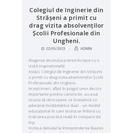
Colegiul de Inginerie din
Strășeni a primit cu
drag vizita absolvenților
Școlii Profesionale din
Ungheni.
22/05/2025
ADMIN
Alegerea drumului potrivit începe cu o
vizită inspirațională!
Astăzi, Colegiul de Inginerie din Strășeni
a primit cu drag vizita absolvenților Școlii
Profesionale din Ungheni.
Acești tineri, aflați în pragul unor decizii
importante pentru cariera lor, au avut
ocazia să descopere ce înseamnă cu
adevărat învățământul dual – un model
educațional în care teoria se îmbină cu
instruirea practică reală în companii de
top.
Vizita a debutat la întreprinderea Bautex