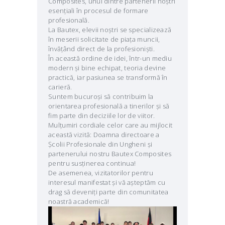
Composites, unul dintre partenerii noștri
esențiali în procesul de formare
profesională.
La Bautex, elevii noștri se specializează
în meserii solicitate de piața muncii,
învățând direct de la profesioniști.
În această ordine de idei, într-un mediu
modern și bine echipat, teoria devine
practică, iar pasiunea se transformă în
carieră.
Suntem bucuroși să contribuim la
orientarea profesională a tinerilor și să
fim parte din deciziile lor de viitor.
Mulțumiri cordiale celor care au mijlocit
această vizită: Doamna directoare a
Școlii Profesionale din Ungheni și
partenerului nostru Bautex Composites
pentru susținerea continua!
De asemenea, vizitatorilor pentru
interesul manifestat și vă așteptăm cu
drag să deveniți parte din comunitatea
noastră academică!