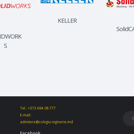
KELLER
Solid
IDWORK
S
Tel.: +373 694 08 777
E-mail:
admitere@colegiu-inginerie.md
Facebook