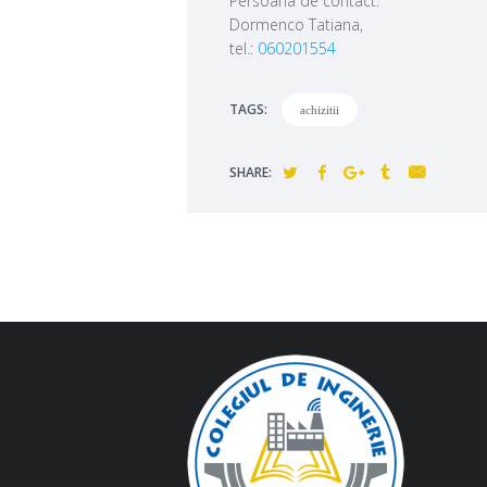
Persoana de contact:
Dormenco Tatiana,
tel.:
060201554
TAGS:
achizitii
SHARE: