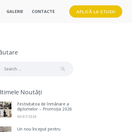
GALERIE
CONTACTE
APLICĂ LA STUDII
ăutare
arch
:
ltimele Noutăți
Festivitatea de înmânare a
diplomelor – Promoția 2026
06/07/2026
Un nou început pentru