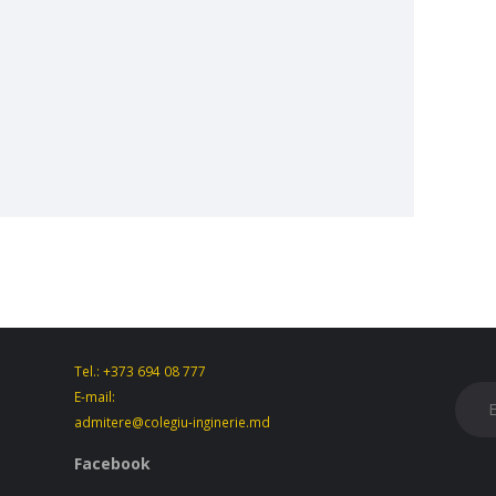
Tel.: +373 694 08 777
E-mail:
admitere@colegiu-inginerie.md
Facebook