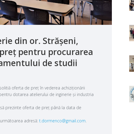
rie din or. Strășeni,
e preț pentru procurarea
pamentului de studii
solitiă oferta de preț în vederea achiziționării
pentru dotarea atelierului de inginerie și industria
 să prezinte oferta de preț până la data de
la următoarea adresă:
t.dormenco@gmail.com
.