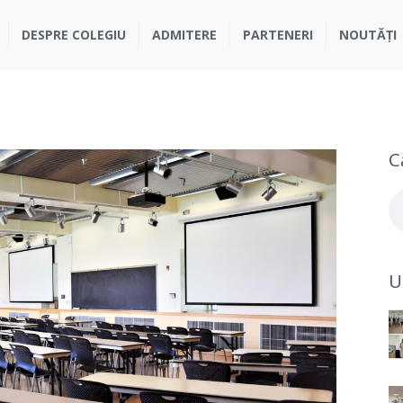
ACASĂ
DESPRE COLEGIU
ADMITERE
PARTENERI
NOUTĂȚI
STUDII
DESPRE COLEGIU
ADMITERE
C
PARTENERI
Se
for
NOUTĂȚI
U
GALERIE
CONTACTE