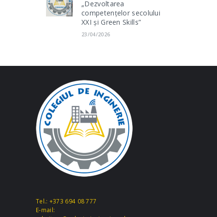
„Dezvoltarea
competențelor secolului
XXI și Green Skills”
23/04/2026
Tel.: +373 694 08 777
E-mail: