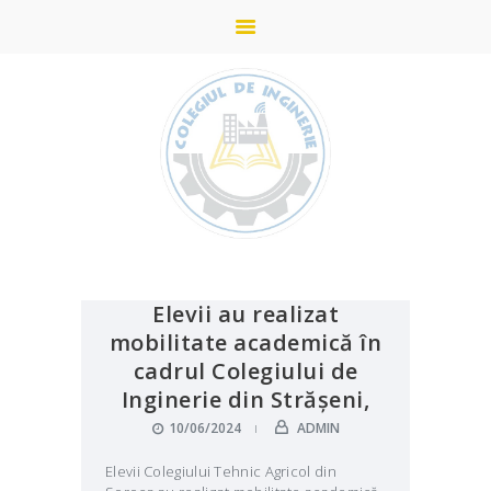
ACASĂ
STUDII
DESPRE COLEGIU
ADMITERE
Elevii au realizat
mobilitate academică în
PARTENERI
cadrul Colegiului de
NOUTĂȚI
Inginerie din Strășeni,
GALERIE
10/06/2024
ADMIN
CONTACTE
Elevii Colegiului Tehnic Agricol din