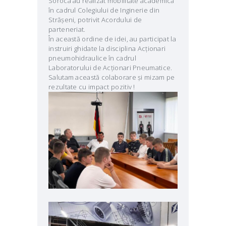
Soroca au realizat mobilitate academică
în cadrul Colegiului de Inginerie din
Strășeni, potrivit Acordului de
parteneriat.
În această ordine de idei, au participat la
instruiri ghidate la disciplina Acționari
pneumohidraulice în cadrul
Laboratorului de Acționari Pneumatice.
Salutam această colaborare și mizam pe
rezultate cu impact pozitiv !