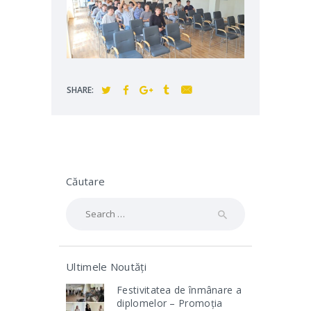
SHARE:
Căutare
Search
for:
Ultimele Noutăți
Festivitatea de înmânare a
diplomelor – Promoția