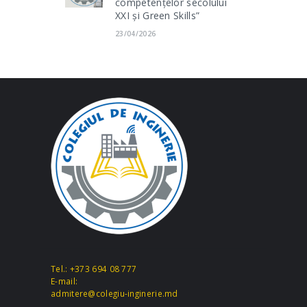
competențelor secolului
XXI și Green Skills”
23/04/2026
Tel.: +373 694 08 777
E-mail:
admitere@colegiu-inginerie.md