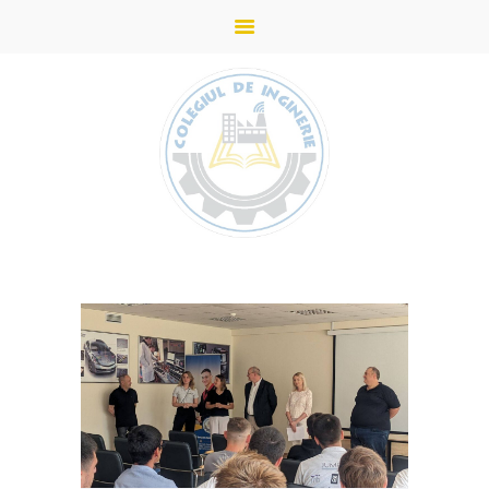
ACASĂ
STUDII
DESPRE COLEGIU
ADMITERE
PARTENERI
NOUTĂȚI
GALERIE
CONTACTE