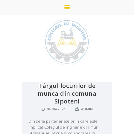
ACASĂ
STUDII
DESPRE COLEGIU
ADMITERE
Târgul locurilor de
munca din comuna
PARTENERI
Sipoteni
NOUTĂȚI
28/06/2021
ADMIN
GALERIE
Din seria parteneriatelor în care este
CONTACTE
implicat Colegiul de Inginerie din mun.
Strășeni se înscrie și colaborarea cu