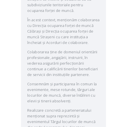
subdiviziunile teritoriale pentru
ocuparea forței de muncă.
În acest context, menționăm colaborarea
cu Direcția ocuparea forței de muncă
Călărași și Direcția ocuparea forței de
muncă Strașeni cu care instituția a
încheiat și Acorduri de colaborare.
Colaborarea ține de domeniul orientării
profesionale, angajării, instruirii, în
vederea asigurării perfecționării
continue a calificării tinerilor beneficiari
de servicii din instituțiile partenere.
Consemnăm și participarea în comun la
evenimente, mese rotunde, târguri ale
locurilor de muncă, diverse întâlniri cu
elevii și tinerii absolvenți.
Realizare concretă a parteneriatului
menționat supra reprezintă și
evenimentul Târgul locurilor de muncă