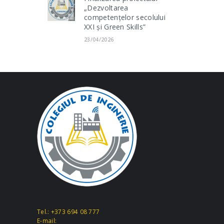
„Dezvoltarea
competențelor secolului
XXI și Green Skills”
23/04/2026
Tel.: +373 694 08 777
E-mail: