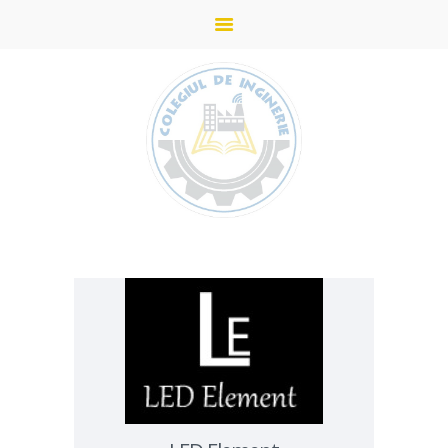
ACASĂ
STUDII
DESPRE COLEGIU
ADMITERE
PARTENERI
NOUTĂȚI
GALERIE
CONTACTE